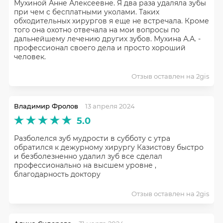
Мухиной Анне Алексеевне. Я два раза удаляла зубы
при чем с бесплатными уколами. Таких
обходительных хирургов я еще не встречала. Кроме
того она охотно отвечала на мои вопросы по
дальнейшему лечению других зубов. Мухина А.А. -
профессионал своего дела и просто хороший
человек.
Отзыв оставлен на 2gis
Владимир Фролов
13 апреля 2024
5.0
Разболелся зуб мудрости в субботу с утра
обратился к дежурному хирургу Казистову быстро
и безболезненно удалил зуб все сделал
профессионально на высшем уровне ,
благодарность доктору
Отзыв оставлен на 2gis