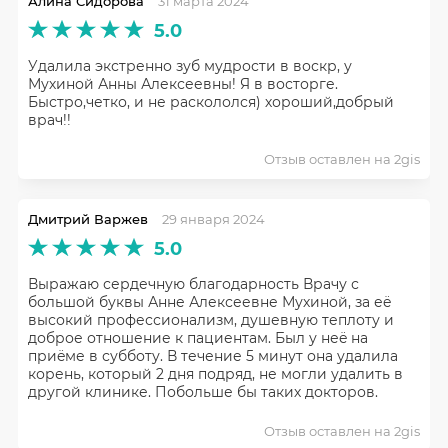
Алина Сидорова
31 марта 2024
5.0
Удалила экстренно зуб мудрости в воскр, у
Мухиной Анны Алексеевны! Я в восторге.
Быстро,четко, и не раскололся) хороший,добрый
врач!!
Отзыв оставлен на 2gis
Дмитрий Варжев
29 января 2024
5.0
Выражаю сердечную благодарность Врачу с
большой буквы Анне Алексеевне Мухиной, за еë
высокий профессионализм, душевную теплоту и
доброе отношение к пациентам. Был у неë на
приëме в субботу. В течение 5 минут она удалила
корень, который 2 дня подряд, не могли удалить в
другой клинике. Побольше бы таких докторов.
Отзыв оставлен на 2gis