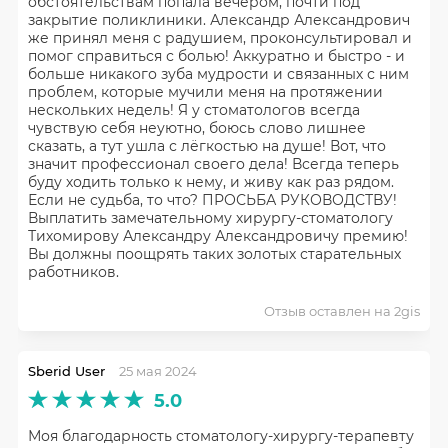
обстоятельствам попала вечером, почти под
закрытие поликлиники. Александр Александрович
же принял меня с радушием, проконсультировал и
помог справиться с болью! Аккуратно и быстро - и
больше никакого зуба мудрости и связанных с ним
проблем, которые мучили меня на протяжении
нескольких недель! Я у стоматологов всегда
чувствую себя неуютно, боюсь слово лишнее
сказать, а тут ушла с лёгкостью на душе! Вот, что
значит профессионал своего дела! Всегда теперь
буду ходить только к нему, и живу как раз рядом.
Если не судьба, то что? ПРОСЬБА РУКОВОДСТВУ!
Выплатить замечательному хирургу-стоматологу
Тихомирову Александру Александровичу премию!
Вы должны поощрять таких золотых старательных
работников.
Отзыв оставлен на 2gis
Sberid User
25 мая 2024
5.0
Моя благодарность стоматологу-хирургу-терапевту