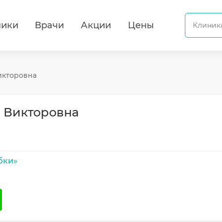
ники
Врачи
Акции
Цены
икторовна
 Викторовна
бки»