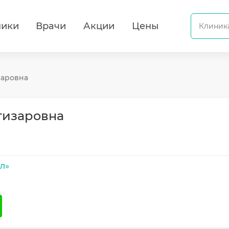
ники
Врачи
Акции
Цены
заровна
гизаровна
л»