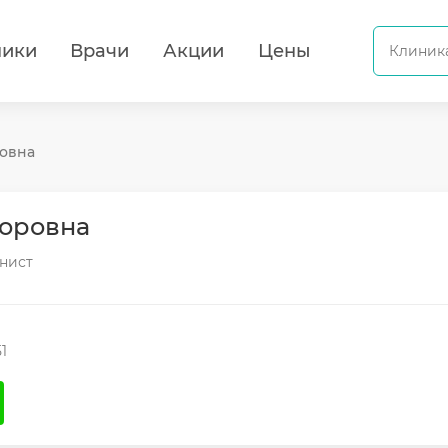
ники
Врачи
Акции
Цены
овна
торовна
енист
1