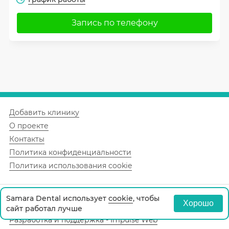
Запись по телефону
Добавить клинику
О проекте
Контакты
Политика конфиденциальности
Политика использования cookie
Samara Dental использует
cookie
, чтобы
© 2026 Самара «samara.dental».
Хорошо
сайт работал лучше
Разработка и поддержка - Impulse Web